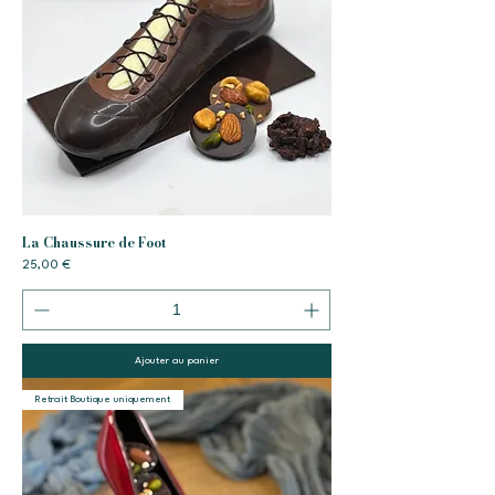
La Chaussure de Foot
Prix
25,00 €
Ajouter au panier
Retrait Boutique uniquement