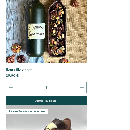
Bouteille de vin
Prix
29,50 €
Ajouter au panier
Retrait Boutique uniquement