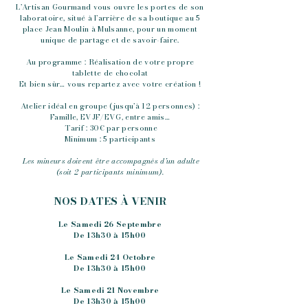
L’Artisan Gourmand vous ouvre les portes de son
laboratoire, situé à l’arrière de sa boutique au 5
place Jean Moulin à Mulsanne, pour un moment
unique de partage et de savoir-faire.
Au programme : Réalisation de votre propre
tablette de chocolat
Et bien sûr… vous repartez avec votre création !
Atelier idéal en groupe (jusqu’à 12 personnes) :
Famille, EVJF/EVG, entre amis…
Tarif : 30€ par personne
Minimum : 5 participants
Les mineurs doivent être accompagnés d’un adulte
(soit 2 participants minimum).
NOS DATES À VENIR
Le Samedi 26 Septembre
De 13h30 à 15h00
Le Samedi 24 Octobre
De 13h30 à 15h00
Le Samedi 21 Novembre
De 13h30 à 15h00