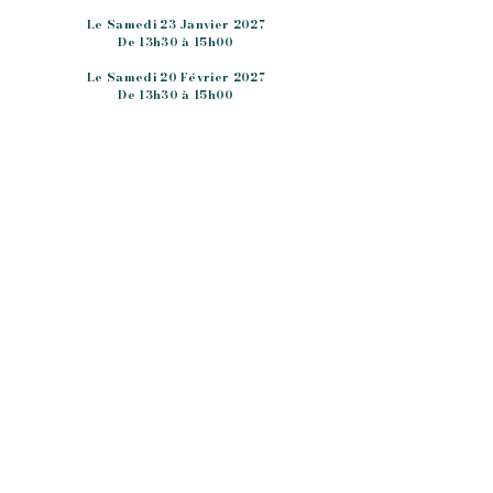
Le Samedi 23 Janvier 2027
De 13h30 à 15h00
Le Samedi 20 Février 2027
De 13h30 à 15h00
Appelez la Boutique a
u
07 89 62 79 67
afin de réserver votre moment.
Ou contactez-nous via notre
formulaire
.
La Boutique :
5 place Jean Moulin, 72230 Mulsanne
Téléphone :
07 89 62 79 67
E-mail :
lartisangourmand72@gmail.com
Horaires d'ouverture
Lundi : fermé
Mardi : 8h30 - 13h00 / 15h00 - 18h00
Mercredi : 8h30 - 13h00 / 15h00 - 18h00
Jeudi : 8h30 - 13h00 / 15h00 - 18h00
Vendredi : 8h30 - 13h00 / 15h00 - 18h00
Samedi : 8h30 - 13h00
Dimanche : fermé
Liens utiles