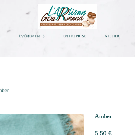
E
ÉVÈNEMENTS
ENTREPRISE
ATELIER
mber
Amber
Prix
5,50 €