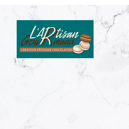
I
L
5 
T
6
E-
la