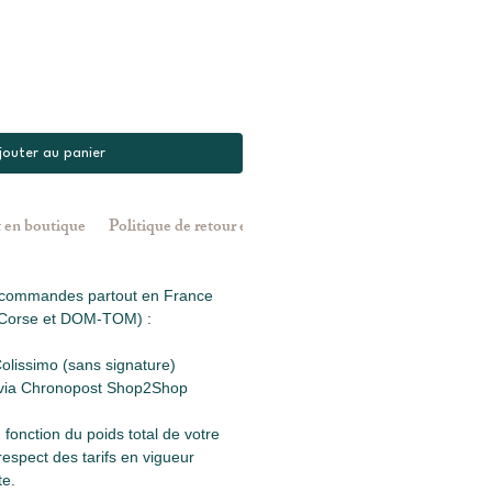
jouter au panier
t en boutique
Politique de retour et de remboursement
 commandes partout en France 
s Corse et DOM-TOM) :
Colissimo (sans signature)
 via Chronopost Shop2Shop
n fonction du poids total de votre 
spect des tarifs en vigueur 
te.