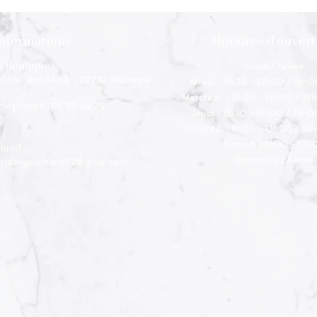
nformations
Horaires d'ouver
a Boutique :
Lundi : fermé
place Jean Moulin, 72230 Mulsanne
Mardi : 8h30 - 13h00 / 15h0
Mercredi : 8h30 - 13h00 / 15
éléphone :
07 89 62 79
Jeudi : 8h30 - 13h00 / 15h0
7
Vendredi : 8h30 - 13h00 / 15
mail :
Samedi : 8h30 - 13h
Dimanche : fermé
rtisangourmand72@gmail.com