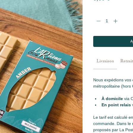
Quantité
*
A
Livraison
Retrai
Nous expédions vos
métropolitaine (hor
À domicile
 via 
En point relais
Le tarif est calculé e
commande. Dans le re
proposés par La Pos