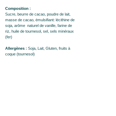
Composition : 
Sucre, beurre de cacao, poudre de lait, 
masse de cacao, émulsifiant: lécithine de 
soja, arôme  naturel de vanille, farine de 
riz, huile de tournesol, sel, sels minéraux 
(fer)
Allergènes :
 Soja, Lait, Gluten, fruits à 
coque (tournesol)
Retrait en boutique
Passez votre commande en ligne en toute 
simplicité et venez la récupérer en 
boutique*
La Boutique :
5 place Jean Moulin, 72230 Mulsanne
Téléphone :
Les articles sont à retirer directement au 5 
07 89 62 79 67
E-mail :
place Jean Moulin à Mulsanne,
lartisangourmand72@gmail.com
durant les horaires d’ouverture de la 